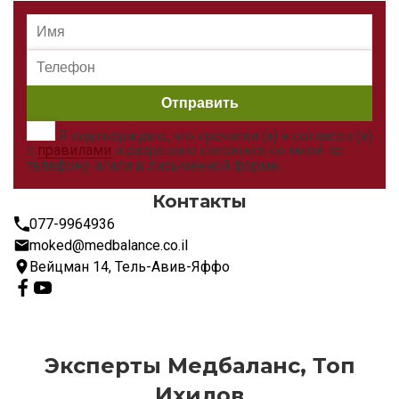
Я подтверждаю, что прочитал (а) и согласен (а)
с
правилами
и разрешаю связаться со мной по
телефону и/или в письменной форме.
Контакты
077-9964936
moked@medbalance.co.il
Вейцман 14, Тель-Авив-Яффо
Эксперты Медбаланс, Топ
Ихилов