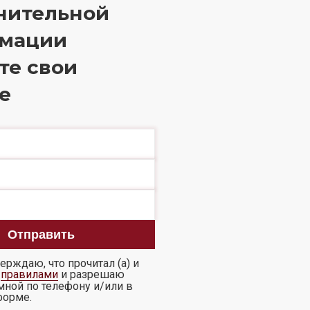
нительной
мации
те свои
е
ерждаю, что прочитал (а) и
с
правилами
и разрешаю
мной по телефону и/или в
форме.