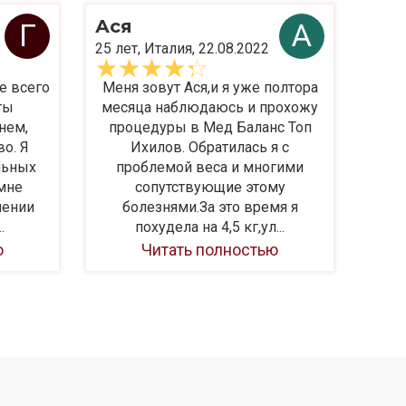
Ася
Г
А
25 лет, Италия, 22.08.2022
е всего
Меня зовут Ася,и я уже полтора
ты
месяца наблюдаюсь и прохожу
нем,
процедуры в Мед Баланс Топ
о. Я
Ихилов. Обратилась я с
льных
проблемой веса и многими
мне
сопутствующие этому
лении
болезнями.За это время я
.
похудела на 4,5 кг,ул...
ю
Читать полностью