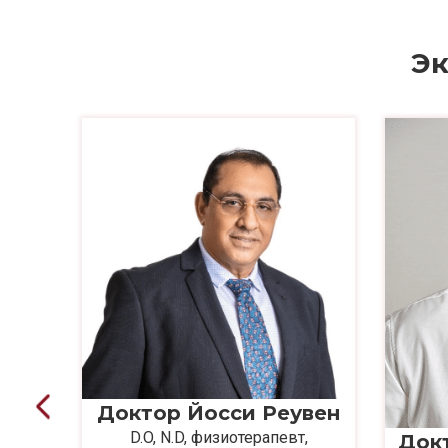
Эк
Доктор Йосси Реувен
D.O, N.D, физиотерапевт,
ед
Док