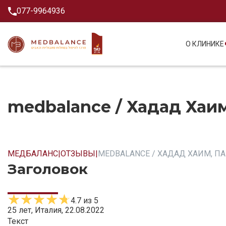
077-9964936
О КЛИНИКЕ
medbalance / Хадад Хаи
МЕДБАЛАНС
|
ОТЗЫВЫ
|
MEDBALANCE / ХАДАД ХАИМ, П
Заголовок
4.7 из 5
25 лет, Италия, 22.08.2022
Текст