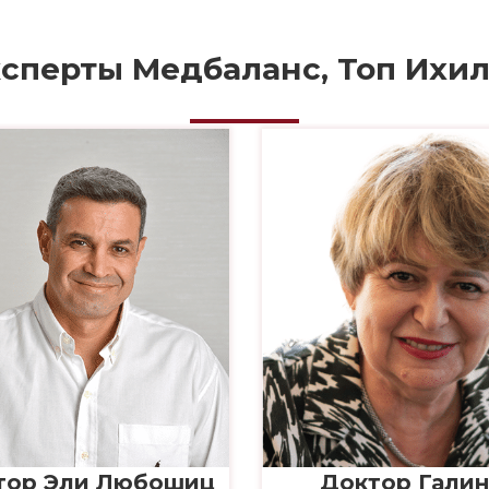
сперты Медбаланс, Топ Ихи
тор Эли Любошиц
Доктор Галин