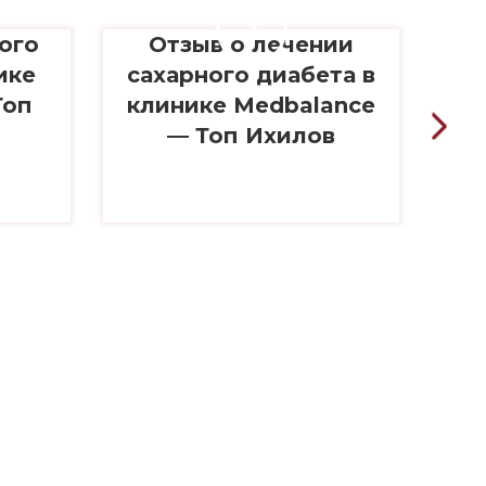
ого
Отзыв о лечении
ике
сахарного диабета в
д
Топ
клинике Medbalance
— Топ Ихилов
и
кл