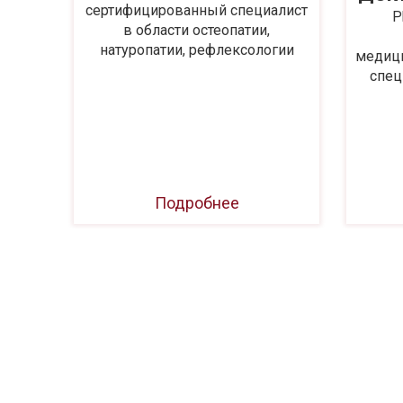
сертифицированный специалист
т по
P
в области остеопатии,
ней и
натуропатии, рефлексологии
аний
медици
спец
Подробнее