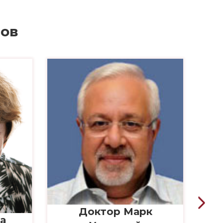
лов
Доктор Марк
а