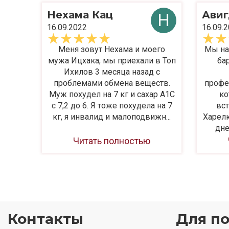
Нехама Кац
Авиг
Н
16.09.2022
16.09.
Меня зовут Нехама и моего
Мы на
мужа Ицхака, мы приехали в Топ
ба
Ихилов 3 месяца назад с
проблемами обмена веществ.
профе
Муж похудел на 7 кг и сахар А1С
ко
с 7,2 до 6. Я тоже похудела на 7
вст
кг, я инвалид и малоподвижн...
Харел
дне
Читать полностью
Контакты
Для п