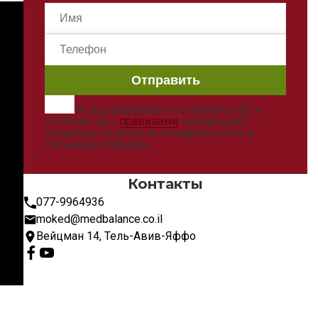
Я подтверждаю, что прочитал (а) и
согласен (а) с
правилами
и разрешаю
связаться со мной по телефону и/или в
письменной форме.
Контакты
077-9964936
moked@medbalance.co.il
Вейцман 14, Тель-Авив-Яффо