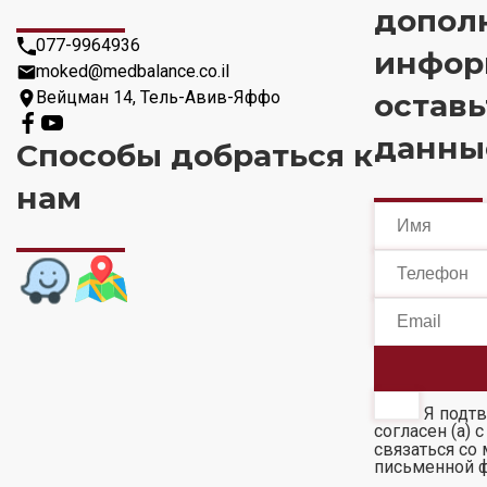
допол
077-9964936
инфор
moked@medbalance.co.il
Вейцман 14, Тель-Авив-Яффо
оставь
данны
Способы добраться к
нам
Я подтв
согласен (а) 
связаться со 
письменной 