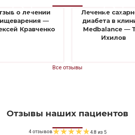
тзыв о лечении
Лечение сахарн
ищеварения —
диабета в клин
ексей Кравченко
Medbalance — 
Ихилов
Все отзывы
Отзывы наших пациентов
4
отзывов
4.8
из 5