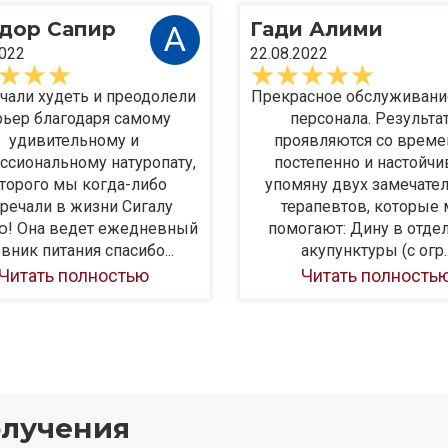
дор Сапир
Гади Алими
А
2022
22.08.2022
чали худеть и преодолели
Прекрасное обслуживани
рьер благодаря самому
персонала. Результа
удивительному и
проявляются со време
ссиональному натуропату,
постепенно и настойчив
торого мы когда-либо
упомяну двух замечате
речали в жизни Сигалу
терапевтов, которые 
ю! Она ведет ежедневный
помогают: Дину в отде
вник питания спасибо...
акупунктуры (с огр..
Читать полностью
Читать полность
олучения