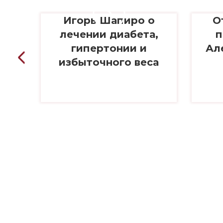
Игорь Шапиро о
О
лечении диабета,
п
гипертонии и
Ал
nce
избыточного веса