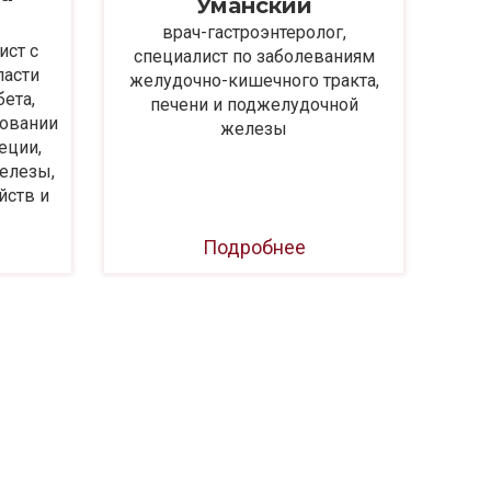
Уманский
эн
врач-гастроэнтеролог,
лече
ист с
специалист по заболеваниям
ме
ласти
желудочно-кишечного тракта,
бета,
печени и поджелудочной
овании
железы
еции,
елезы,
йств и
Подробнее